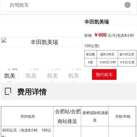
自驾租车
丰田凯美瑞
￥600
价格:
元/天
(包含8小时
100公里)
座位数
超8小时后
超100公里
5座
￥30元/小时
￥3元/公里
预约租车
费用详情
合肥站/合肥
新桥国际机场接
市内包车
月租/年租
送
南站接送
600元/天（包含8小时、100公