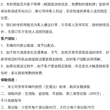
2、专职驾驶员为客户举牌（根据提供的信息，免费制作接机牌）提前等
候在机场或车站出口，耐心等待客人到达，安全快速的将客人送到指定
位置。
3、我们的专职驾驶员为客人搬运行李，引导客人至停车区，除特殊情况
外，无需订车方安排人员陪同接送。
客户须知：
1、车辆内均禁止吸烟，请予以配合。
2、由于前方道路发生交通事故、天气、自然灾害等原因造成的堵车、封
路等情况时司机会根据路况重新规划路线，此时客户须配合和理解。
3、如果在接送过程中，由于客户更改既定路线，并且发生大幅度路程变
化时，多出路程将酌情收费。
保险信息：
一、本公司所有车辆均按照《交通法》标准，购买全额保险
二、保险内容：交强险、盗抢险、车损险、第三者责任险（200万）、
不计免赔险等
三、座位险：小型车每个座位险50万，大巴士每个座位险70万