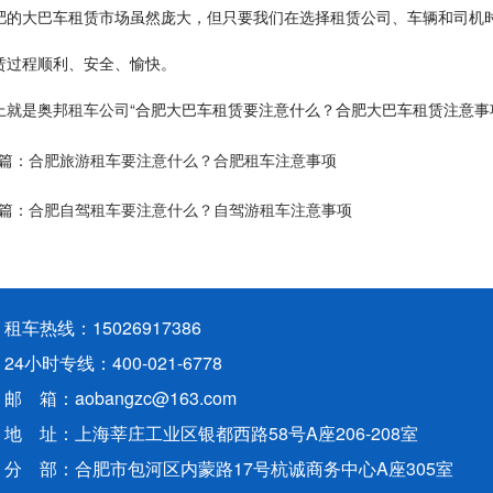
肥的大巴车租赁市场虽然庞大，但只要我们在选择租赁公司、车辆和司机
赁过程顺利、安全、愉快。
上就是奥邦
租车公司
“合肥大巴车租赁要注意什么？合肥大巴车租赁注意事
篇：
合肥旅游租车要注意什么？合肥租车注意事项
篇：
合肥自驾租车要注意什么？自驾游租车注意事项
租车热线：15026917386
24小时专线：400-021-6778
邮 箱：
aobangzc@163.com
地 址：上海莘庄工业区银都西路58号A座206-208室
分 部：合肥市包河区内蒙路17号杭诚商务中心A座305室