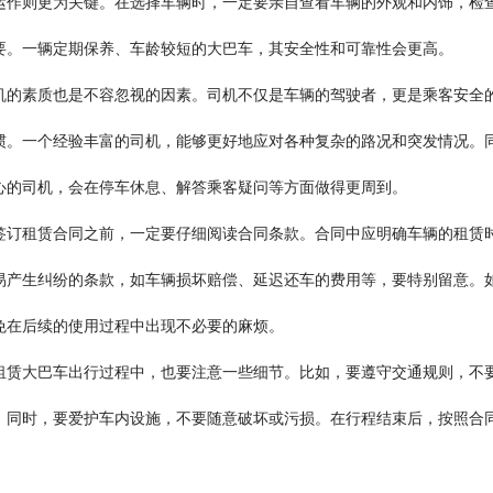
运作则更为关键。在选择车辆时，一定要亲自查看车辆的外观和内饰，检
要。一辆定期保养、车龄较短的大巴车，其安全性和可靠性会更高。
机的素质也是不容忽视的因素。司机不仅是车辆的驾驶者，更是乘客安全
惯。一个经验丰富的司机，能够更好地应对各种复杂的路况和突发情况。
心的司机，会在停车休息、解答乘客疑问等方面做得更周到。
签订租赁合同之前，一定要仔细阅读合同条款。合同中应明确车辆的租赁
易产生纠纷的条款，如车辆损坏赔偿、延迟还车的费用等，要特别留意。
免在后续的使用过程中出现不必要的麻烦。
租赁大巴车出行过程中，也要注意一些细节。比如，要遵守交通规则，不
。同时，要爱护车内设施，不要随意破坏或污损。在行程结束后，按照合