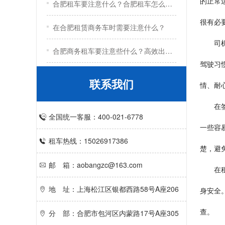
的正常
合肥租车要注意什么？合肥租车怎么租？
很有必
在合肥租赁商务车时需要注意什么？
司
合肥商务租车要注意些什么？高效出行的五大实用技巧
驾驶习
联系我们
情、耐
在
全国统一客服：400-021-6778
一些容
租车热线：15026917386
楚，避
邮 箱：aobangzc@163.com
在
地 址：上海松江区银都西路58号A座206
身安全
查。
分 部：合肥市包河区内蒙路17号A座305