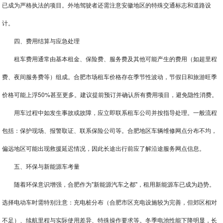
已成为严格执法的项目。外地驾驶者还需注意安徽地区的特殊交通标志和道路设
计。
四、费用结算与应急处理
租车费用通常由基本租金、保险费、服务费及其他可能产生的费用（如超里程
费、夜间服务费等）组成。合肥市场租车价格存在季节性波动，节假日和旅游旺季
价格可能上浮50%甚至更多。建议提前预订并确认所有费用项目，避免隐性消费。
用车过程中如发生事故或故障，应立即联系租车公司并按指导处理。一般流程
包括：保护现场、报警取证、联系保险公司等。合肥地区车辆维修网点分布不均，
偏远地区可能出现救援延迟情况，因此长途出行前应了解沿途服务网点信息。
五、环保与新能源车考量
随着环保意识增强，合肥作为"新能源汽车之都"，租用新能源车已成为趋势。
选择电动车时需特别注意：充电桩分布（合肥市区充电设施较为完善，但郊区相对
不足）、续航里程与实际使用差异、特殊操作要求等。冬季电池性能下降明显，长