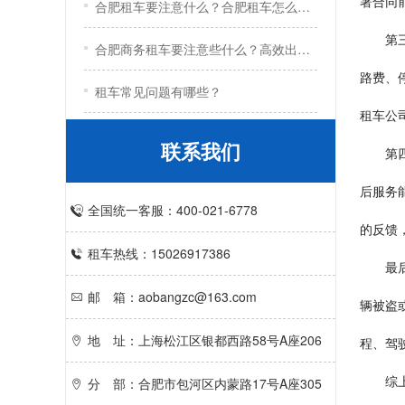
署合同
合肥租车要注意什么？合肥租车怎么租？
第
合肥商务租车要注意些什么？高效出行的五大实用技巧
路费、
租车常见问题有哪些？
租车公
联系我们
第
后服务
全国统一客服：400-021-6778
的反馈
租车热线：15026917386
最
邮 箱：aobangzc@163.com
辆被盗
地 址：上海松江区银都西路58号A座206
程、驾
综
分 部：合肥市包河区内蒙路17号A座305