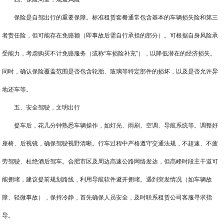
保险是自驾出行的重要保障。标准租赁套餐通常包含基本的车辆损失险和第三
者责任险，但可能存在免赔额（即事故后需自行承担的部分）。可根据自身风险承
受能力，考虑购买不计免赔服务（或称“车损险补充”），以降低潜在的经济损失。
同时，确认保险覆盖范围是否包含轮胎、玻璃等特定部件的损坏，以及是否允许异
地还车等。
五、安全驾驶，文明出行
提车后，花几分钟熟悉车辆操作，如灯光、雨刷、空调、导航系统等。调整好
座椅、后视镜，确保驾驶视野清晰。行车过程中严格遵守交通法规，不超速、不疲
劳驾驶、杜绝酒后驾车。合肥市区及周边高速公路网络发达，但高峰时段主干道可
能拥堵，建议提前规划路线，利用导航软件避开拥堵。遇到突发情况（如车辆故
障、轻微事故），保持冷静，首先确保人员安全，及时联系租赁公司客服寻求指
导。