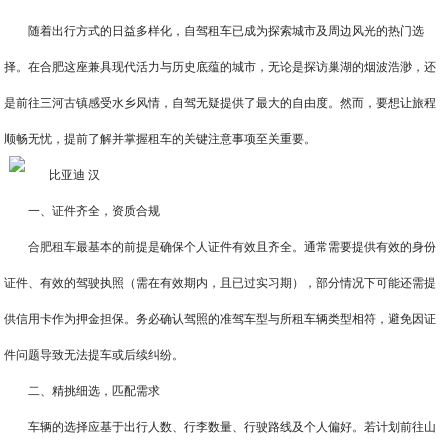
随着出行方式的日益多样化，自驾租车已成为探索城市及周边风光的热门选
择。在合肥这座兼具现代活力与历史底蕴的城市，无论是探访巢湖的烟波浩渺，还
是前往三河古镇感受水乡风情，自驾无疑提供了最大的自由度。然而，要想让旅程
顺畅无忧，提前了解并掌握租车的关键注意事项至关重要。
一、证件齐全，资质合规
合肥租车
最基本的前提是确保个人证件有效且齐全。通常需要提供有效的身份
证件、有效的驾驶执照（需在有效期内，且已过实习期），部分情况下可能还需提
供信用卡作为押金担保。务必确认驾照的准驾车型与所租车辆类型相符，避免因证
件问题导致无法提车或后续纠纷。
二、精挑细选，匹配需求
车辆的选择应基于出行人数、行李数量、行驶路线及个人偏好。若计划前往山