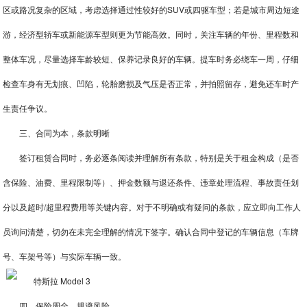
区或路况复杂的区域，考虑选择通过性较好的SUV或四驱车型；若是城市周边短途
游，经济型轿车或新能源车型则更为节能高效。同时，关注车辆的年份、里程数和
整体车况，尽量选择车龄较短、保养记录良好的车辆。提车时务必绕车一周，仔细
检查车身有无划痕、凹陷，轮胎磨损及气压是否正常，并拍照留存，避免还车时产
生责任争议。
三、合同为本，条款明晰
签订租赁合同时，务必逐条阅读并理解所有条款，特别是关于租金构成（是否
含保险、油费、里程限制等）、押金数额与退还条件、违章处理流程、事故责任划
分以及超时/超里程费用等关键内容。对于不明确或有疑问的条款，应立即向工作人
员询问清楚，切勿在未完全理解的情况下签字。确认合同中登记的车辆信息（车牌
号、车架号等）与实际车辆一致。
四、保险周全，规避风险