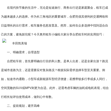
在现代快节奏的生活中，无论是短途旅行、商务出行还是家庭聚会，租车已成
为越来越多人的选择。作为长三角地区的重要城市，合肥凭借其便利的交通网络和
日益增长的出行需求，租车服务也愈发普及。然而，如何在众多选择中找到适合自
己的方案，避免踩坑呢？今天奥邦租车小编给大家分享
合肥租车
时的实用技巧：
一、明确需求，合理选型
合肥租车
前，首先要明确出行目的和人数。是单人出差，还是全家出游？路况
是城市道路为主，还是需要应对复杂路况？根据实际需求选择车型至关重要。例
如，短途市内通勤，小型车或新能源车型经济便捷；若携带较多行李或多人同行，
空间宽敞的SUV或MPV则更为合适。此外，还需考虑车辆的油耗或电耗表现，结合
行程长短评估使用成本，做到心中有数。
二、提前规划，避开高峰