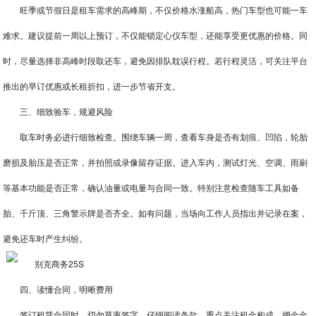
旺季或节假日是租车需求的高峰期，不仅价格水涨船高，热门车型也可能一车
难求。建议提前一周以上预订，不仅能锁定心仪车型，还能享受更优惠的价格。同
时，尽量选择非高峰时段取还车，避免因排队耽误行程。若行程灵活，可关注平台
推出的早订优惠或长租折扣，进一步节省开支。
三、细致验车，规避风险
取车时务必进行细致检查。围绕车辆一周，查看车身是否有划痕、凹陷，轮胎
磨损及胎压是否正常，并拍照或录像留存证据。进入车内，测试灯光、空调、雨刷
等基本功能是否正常，确认油量或电量与合同一致。特别注意检查随车工具如备
胎、千斤顶、三角警示牌是否齐全。如有问题，当场向工作人员指出并记录在案，
避免还车时产生纠纷。
四、读懂合同，明晰费用
签订租赁合同时，切勿草率签字。仔细阅读条款，重点关注租金构成、押金金