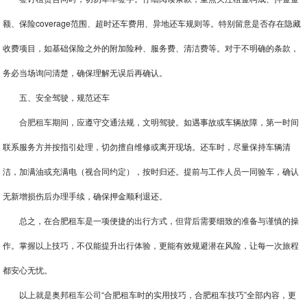
额、保险coverage范围、超时还车费用、异地还车规则等。特别留意是否存在隐藏
收费项目，如基础保险之外的附加险种、服务费、清洁费等。对于不明确的条款，
务必当场询问清楚，确保理解无误后再确认。
五、安全驾驶，规范还车
合肥租车
期间，应遵守交通法规，文明驾驶。如遇事故或车辆故障，第一时间
联系服务方并按指引处理，切勿擅自维修或离开现场。还车时，尽量保持车辆清
洁，加满油或充满电（视合同约定），按时归还。提前与工作人员一同验车，确认
无新增损伤后办理手续，确保押金顺利退还。
总之，在合肥租车是一项便捷的出行方式，但背后需要细致的准备与谨慎的操
作。掌握以上技巧，不仅能提升出行体验，更能有效规避潜在风险，让每一次旅程
都安心无忧。
以上就是奥邦
租车公司
“合肥租车时的实用技巧，合肥租车技巧”全部内容，更