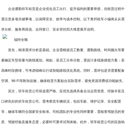
企业通勤
班车租赁
是企业优化员工出行、提升福利的重要举措，但租赁过程中
需注意多项关键事项，以保障安全、效率与成本控制。以下奥邦租车小编将从从需
求分析、服务商筛选、合同签订、安全管控四大维度展开说明。
首先，精准需求分析是基础。企业需根据员工数量、通勤路线、时间频次等要
素确定车型容量与路线规划。例如，若员工分布分散，需设计多线路接驳方案；若
高峰时段拥堵，可考虑错峰出行或智能路线优化系统。同时，需评估是否需要配备
空调、Wi-Fi等附加设施，确保租赁方案贴合实际需求，避免资源浪费或功能缺失。
其次，
班车租赁
公司筛选需严格。应优先选择具备合法运营资质、经验丰富且
口碑良好的
班车租赁
公司。需考察其车辆状况，包括车龄、维护记录、安全配置
等，确保车辆符合国家安全标准。司机团队的专业性同样重要，需核查驾驶员的资
质、驾驶经验及服务态度，必要时可要求试驾体验。此外，班车租赁公司的应急响