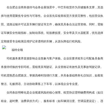
在合肥企业商务接待与会务会展场景中，中巴车租赁作为关键服务支撑，其选
择与使用需聚焦专业性与可靠性。企业首先应核查租赁方资质完整性，包括营业执
照、道路运输许可证及车辆行驶证等文件，确保其具备合法运营资格。同时，需验
证车辆安全性能指标，如制动系统、轮胎磨损度、安全带及灭火器配置，优先选择
定期接受专业检测且维护记录透明的车辆，从源头降低行程风险。
司机服务素养直接影响企业形象与客户体验。企业应要求租车公司配备具备商
务接待经验的专职司机，需核查其驾驶证、从业资格证有效性及无事故驾驶记录。
司机需熟悉合肥路况，掌握高峰时段绕行方案，并具备基础商务礼仪知识，如着装
整洁、礼貌用语、主动协助乘客上下车等，以体现企业专业度。
合同条款明晰化是企业规避风险的核心保障。租赁协议需明确费用构成（如日
租金、超时费、油费承担方式）、服务标准（如车辆清洁度、空调温度设定）、违