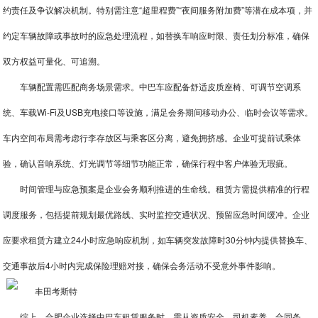
约责任及争议解决机制。特别需注意“超里程费”“夜间服务附加费”等潜在成本项，并
约定车辆故障或事故时的应急处理流程，如替换车响应时限、责任划分标准，确保
双方权益可量化、可追溯。
车辆配置需匹配商务场景需求。中巴车应配备舒适皮质座椅、可调节空调系
统、车载Wi-Fi及USB充电接口等设施，满足会务期间移动办公、临时会议等需求。
车内空间布局需考虑行李存放区与乘客区分离，避免拥挤感。企业可提前试乘体
验，确认音响系统、灯光调节等细节功能正常，确保行程中客户体验无瑕疵。
时间管理与应急预案是企业会务顺利推进的生命线。租赁方需提供精准的行程
调度服务，包括提前规划最优路线、实时监控交通状况、预留应急时间缓冲。企业
应要求租赁方建立24小时应急响应机制，如车辆突发故障时30分钟内提供替换车、
交通事故后4小时内完成保险理赔对接，确保会务活动不受意外事件影响。
综上，合肥企业选择中巴车租赁服务时，需从资质安全、司机素养、合同条