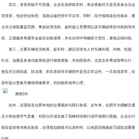
其次，资质审核不可忽视。企业在选择租车时，务必查验对方是否具备合法运
营资质，包括营业执照、道路运输经营许可证等。同时，应仔细阅读合同条款，重
点关注保险覆盖范围、事故处理流程、超时超公里费用以及车辆故障应对机制等内
容。正规服务商通常会提供全险保障，并在合同中明确双方责任，避免后续纠纷。
第三，注重车辆状况检查。提车时，建议安排专人对车辆外观、内饰、轮胎、
灯光、油量及各项功能系统进行细致查验，并拍照留存。尤其在冬季或雨季出行，
更应关注雨刮器、防冻液、刹车系统等关键部件是否正常运作。一旦发现异常，应
及时提出更换车辆或维修要求，切勿抱有侥幸心理。
此外，还需留意合肥本地的交通规则与限行政策。近年来，合肥市为缓解交通
压力和改善空气质量，对部分区域实施了高峰时段限行或环保限行措施。企业出行
前应提前查询相关政策，合理规划路线与出发时间，以免因违规被处罚或耽误重要
行程。