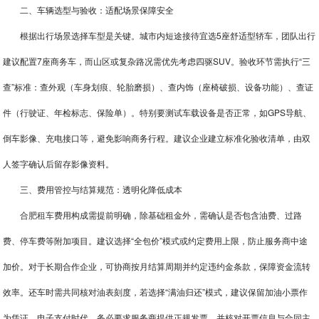
二、车辆选型与验收：适配场景保障安全
根据出行场景选择车型是关键。城市内短途接待宜选5座舒适型轿车，团队出行
建议配置7座商务车，而山区或复杂路况需优先考虑四驱SUV。验收环节需执行“三
查”标准：查外观（车身划痕、轮胎磨损）、查内饰（座椅破损、设备功能）、查证
件（行驶证、年检标志、保险单）。特别要测试车载设备是否正常，如GPS导航、
倒车影像、充电接口等，避免影响商务行程。建议企业建立标准化验收清单，由双
人签字确认后留存影像资料。
三、费用管控与结算规范：透明化降低成本
合肥租车
费用构成需提前明确，除基础租金外，需确认是否包含油费、过路
费、停车费等附加项目。建议选择“全包价”模式或约定费用上限，防止服务商中途
加价。对于长期合作企业，可协商按月结算周期并约定违约金条款，保障资金流转
效率。还车时需共同核对油表刻度，若选择“满油归还”模式，建议保留加油小票作
为凭证。电子支付时代，务必要求服务商提供正规发票，并核对开票信息与合同主