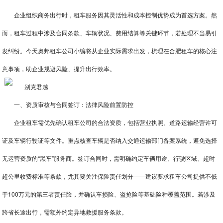
企业组织商务出行时，租车服务因其灵活性和成本控制优势成为首选方案。然
而，租车过程中涉及合同条款、车辆状况、费用结算等关键环节，若处理不当易引
发纠纷。今天奥邦租车公司小编将从企业实际需求出发，梳理在
合肥租车
的核心注
意事项，助企业规避风险、提升出行效率。
一、资质审核与合同签订：法律风险前置防控
企业租车需优先确认租车公司的合法资质，包括营业执照、道路运输经营许可
证及车辆行驶证等文件。重点核查车辆是否纳入交通运输部门备案系统，避免选择
无运营资质的“黑车”服务商。签订合同时，需明确约定车辆用途、行驶区域、超时
超公里收费标准等条款，尤其要关注保险责任划分——建议要求租车公司提供不低
于100万元的第三者责任险，并确认车损险、盗抢险等基础险种覆盖范围。若涉及
跨省长途出行，需额外约定异地救援服务条款。