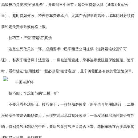
高级技巧是要求报“落地价”，并追问三个细节：超公里费怎么算（通常3-5元/公
里）、超时费如何收、跨夜停车费谁承担。尤其在合肥早晚高峰，堵车耗时必须提
前约定免责条款或价格上限。
技巧三：严查“营运证”真伪
这是生死攸关的一环。必须要求中巴车租赁公司提供《道路运输经营许可
证》。私家车租赁属非法营运，一旦被运管查处，乘客连带受阻且保险拒赔。验车
时，看行驶证“使用性质”一栏必须是“租赁客运”，且车辆需配备有效的营运险保单。
技巧四：车况细节的“三摸一听”
不要只看外观新旧。技巧在于：一摸轮胎磨损度（新车也可能用旧胎），二摸
座椅安全带是否顺畅锁止，三摸空调出风口制冷效率；一听发动机启动时是否有异
响，特别是气压制动的中巴，要听气泵打气声音是否正常。老旧车辆在合肥高架爬
坡时易出故障，必须规避。