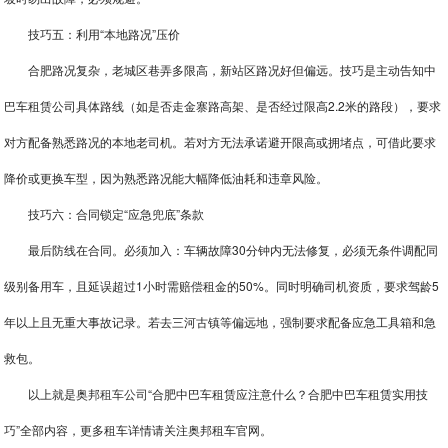
技巧五：利用“本地路况”压价
合肥路况复杂，老城区巷弄多限高，新站区路况好但偏远。技巧是主动告知中
巴车租赁公司具体路线（如是否走金寨路高架、是否经过限高2.2米的路段），要求
对方配备熟悉路况的本地老司机。若对方无法承诺避开限高或拥堵点，可借此要求
降价或更换车型，因为熟悉路况能大幅降低油耗和违章风险。
技巧六：合同锁定“应急兜底”条款
最后防线在合同。必须加入：车辆故障30分钟内无法修复，必须无条件调配同
级别备用车，且延误超过1小时需赔偿租金的50%。同时明确司机资质，要求驾龄5
年以上且无重大事故记录。若去三河古镇等偏远地，强制要求配备应急工具箱和急
救包。
以上就是奥邦
租车公司
“合肥中巴车租赁应注意什么？合肥中巴车租赁实用技
巧”全部内容，更多租车详情请关注奥邦租车官网。