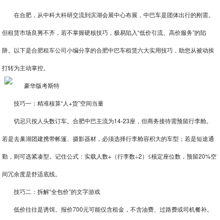
在合肥，从中科大科研交流到滨湖会展中心布展，中巴车是团体出行的刚需。
但租赁市场良莠不齐，若不掌握硬核技巧，极易陷入“低价引流、高价服务”的陷
阱。以下是
合肥租车公司
小编分享的合肥中巴车租赁六大实用技巧，助您从被动挨
打转为主动掌控。
技巧一：精准核算“人+货”空间当量
切忌只按人头数订车。合肥中巴主流为14-23座，但商务接待需预留行李舱。
若是去巢湖团建携带帐篷、摄影器材，必须选择行李舱容积大的车型；若是短途通
勤，则可选紧凑型。记住公式：实载人数+（行李数÷2）≤核定座位数，预留20%空
间冗余度是舒适底线。
技巧二：拆解“全包价”的文字游戏
低价往往是诱饵。报价700元可能仅含租金，不含油费、过路费或司机餐补。