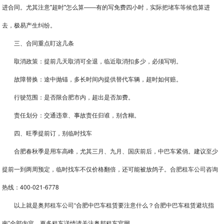
进合同。尤其注意"超时"怎么算——有的写免费四小时，实际把堵车等候也算进
去，极易产生纠纷。
三、合同重点盯这几条
取消政策：提前几天取消可全退，临近取消扣多少，必须写明。
故障替换：途中抛锚，多长时间内提供替代车辆，超时如何赔。
行驶范围：是否限合肥市内，超出是否加费。
责任划分：交通违章、事故责任归谁，别含糊。
四、旺季提前订，别临时找车
合肥春秋季是用车高峰，尤其三月、九月、国庆前后，中巴车紧俏。建议至少
提前一到两周预定，临时找车不仅价格翻倍，还可能被放鸽子。
合肥租车公司
咨询
热线：400-021-6778
以上就是奥邦
租车公司
“合肥中巴车租赁要注意什么？合肥中巴车租赁避坑指
南”全部内容，更多租车详情请关注奥邦租车官网。