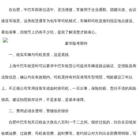
在合肥，中巴车因座位适中、灵活便捷，常被用于企业通勤、团建出游、会议
接送等场景。这类租赁通常为包车带司机模式，车辆和司机直接到指定地点接送。
看似省事，但细节上仍有不少坑，提前了解清楚才能省心。
一、核实车辆与司机资质，这是底线
上海中巴车租赁时可以要求中巴车租赁公司提供车辆道路运输证、交强险及商
业险信息，确认均在有效期内。司机需持有对应准驾车型驾照，驾龄建议三年以
上。不正规公司常用挂靠车或临时拼司机，一旦出事，保险拒赔、责任不清的风险
很高。建议拍照留存证件，不是多疑，是基本保障。
二、费用必须全透明，警惕低价报价
合肥中巴车包车日租金大致在八百到一千二之间。报价过低的，往往在后续加
收燃油费、过路费、司机食宿费、超时费等。签约前让对方列出全部费用明细，写